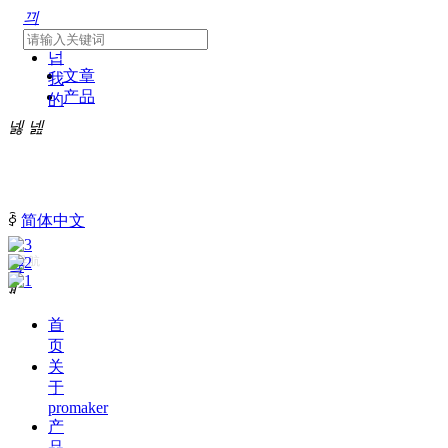
끠
넙
文章
我
产品
的
넳
넲
ꀅ
简体中文
导航
끀
ꁲ
首
页
关
于
promaker
产
品