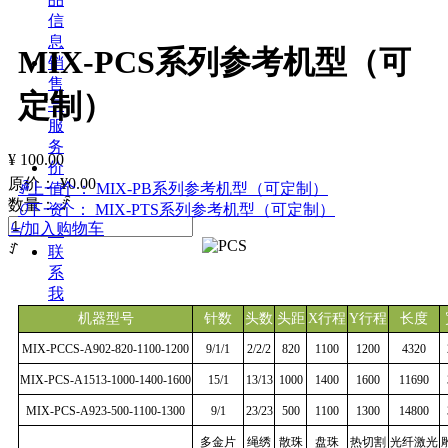
信
息
MIX-PCS系列参考机型（可
销
售
定制）
与
服
务
¥
100.00
价
原价：
¥
0.00
值
ꄴ
上一个：
MIX-PB系列参考机型（可定制）
数量：
ꄷ
资
ꄲ
下一个：
MIX-PTS系列参考机型（可定制）
낙
加入购物车
讯
ꄸ
联
系
我
们
机器型号
针数
头数
头距
X行程
Y行程
长度
MIX-PCCS-A902-820-1100-1200
9/1/1
2/2/2
820
1100
1200
4320
MIX-PCS-A1513-1000-1400-1600
15/1
13/13
1000
1400
1600
11690
MIX-PCS-A923-500-1100-1300
9/1
23/23
500
1100
1300
14800
多金片
绳绣
散珠
盘珠
热切割
光纤激光